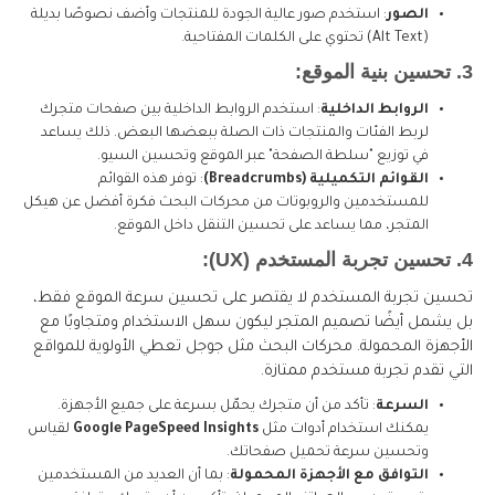
الصور
: استخدم صور عالية الجودة للمنتجات وأضف نصوصًا بديلة
(Alt Text) تحتوي على الكلمات المفتاحية.
3. تحسين بنية الموقع:
الروابط الداخلية
: استخدم الروابط الداخلية بين صفحات متجرك
لربط الفئات والمنتجات ذات الصلة ببعضها البعض. ذلك يساعد
في توزيع "سلطة الصفحة" عبر الموقع وتحسين السيو.
القوائم التكميلية (Breadcrumbs)
: توفر هذه القوائم
للمستخدمين والروبوتات من محركات البحث فكرة أفضل عن هيكل
المتجر، مما يساعد على تحسين التنقل داخل الموقع.
4. تحسين تجربة المستخدم (UX):
تحسين تجربة المستخدم لا يقتصر على تحسين سرعة الموقع فقط،
بل يشمل أيضًا تصميم المتجر ليكون سهل الاستخدام ومتجاوبًا مع
الأجهزة المحمولة. محركات البحث مثل جوجل تعطي الأولوية للمواقع
التي تقدم تجربة مستخدم ممتازة.
السرعة
: تأكد من أن متجرك يحمّل بسرعة على جميع الأجهزة.
يمكنك استخدام أدوات مثل
Google PageSpeed Insights
لقياس
وتحسين سرعة تحميل صفحاتك.
التوافق مع الأجهزة المحمولة
: بما أن العديد من المستخدمين