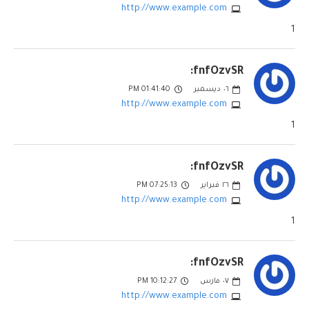
http://www.example.com
1
fnfOzvSR:
٠٦
ديسمبر
01:41:40 PM
http://www.example.com
1
fnfOzvSR:
٢٦
فبراير
07:25:13 PM
http://www.example.com
1
fnfOzvSR:
٠٧
مارس
10:12:27 PM
http://www.example.com