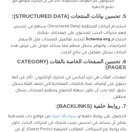
يتسوقون عبر الهواتف المحمولة، تأكد من أن متجرك متوافق مع
جميع الأجهزة.
5. تحسين بيانات المنتجات (STRUCTURED DATA):
استخدام البيانات المنظمة (Structured Data) يساهم في تحسين
فهم محركات البحث للمحتوى على صفحاتك. يمكنك
استخدام
Schema.org
لتحديد تفاصيل المنتجات مثل الأسعار،
المراجعات، والتوافر بشكل منظم مما يساعد جوجل على عرض هذه
البيانات بشكل مفصل في نتائج البحث.
6. تحسين الصفحات الخاصة بالفئات (CATEGORY
PAGES):
صفحات الفئات هي جزء أساسي في متجرك الإلكتروني. تأكد من أنها
تحتوي على أوصاف غنية بالكلمات المفتاحية التي تصف الفئة بشكل
دقيق. كما يجب أن تكون سهلة التصفح وتنظيم المنتجات بشكل
منطقي.
7. روابط خلفية (BACKLINKS):
الحصول على روابط خلفية او
شراء باك لينك
من مواقع ذات مصداقية
يمكن أن يساعد في تحسين ترتيب متجرك في محركات البحث. حاول
بناء روابط عبر الشراكات، المقالات الضيفية (Guest Posts)، أو عن