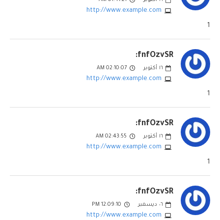
http://www.example.com
1
fnfOzvSR:
١٦
أكتوبر
02:10:07 AM
http://www.example.com
1
fnfOzvSR:
١٦
أكتوبر
02:43:55 AM
http://www.example.com
1
fnfOzvSR:
٠٦
ديسمبر
12:09:10 PM
http://www.example.com