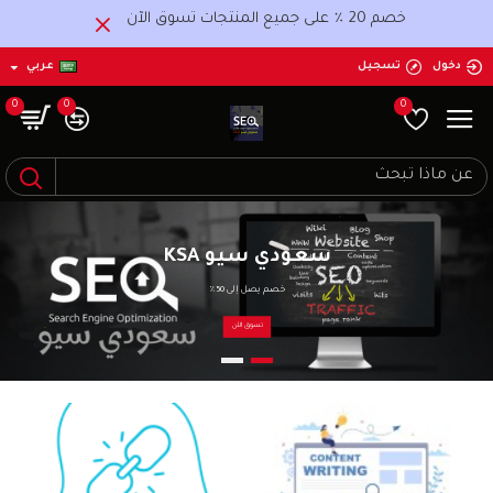
تجر
خصم 20 ٪ على جميع المنتجات تسوق الآن
عودي
دخول
تسجيل
عربي
يو
0
0
0
SE
حسين
سعودي سيو KSA
يو
خصم يصل إلى 50٪
تاجر
تسوق الأن
لة
د