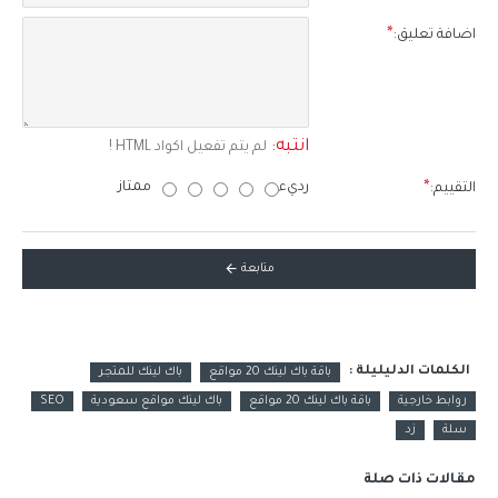
اضافة تعليق:
انتبه:
لم يتم تفعيل اكواد HTML !
رديء
ممتاز
التقييم:
متابعة
الكلمات الدليليلة :
باقة باك لينك 20 مواقع
باك لينك للمتجر
روابط خارجية
باقة باك لينك 20 مواقع
باك لينك مواقع سعودية
SEO
سلة
زد
مقالات ذات صلة