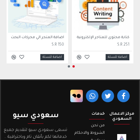
كتابة محتوى للمتاجر الإلكترونية
اضافة المتجر الي محركات البحث
S.R 150
S.R 251
اضافة للسلة
اضافة للسلة
مركز الاعمال
خدمات
سعودي سيو
السعودي
من نحن
تسعى سعودي سيو لتقديم جميع
الشروط والاحكام
خدماتها لكم بأتقان تام وباحترافية ..