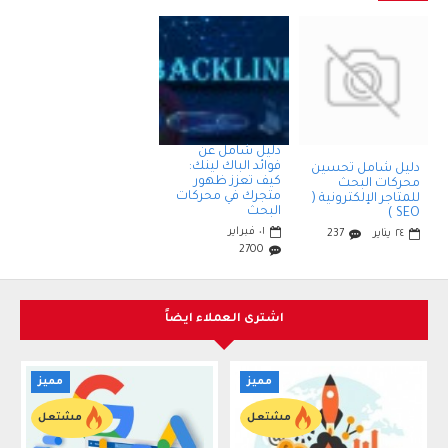
دليل شامل عن
فوائد الباك لينك:
دليل شامل تحسين
كيف تعزز ظهور
محركات البحث
متجرك في محركات
للمتاجر الإلكترونية (
البحث
SEO )
٠١
فبراير
٢٤
يناير
237
2700
اشترى العملاء ايضاً
مميز
مميز
مشتعل
مشتعل